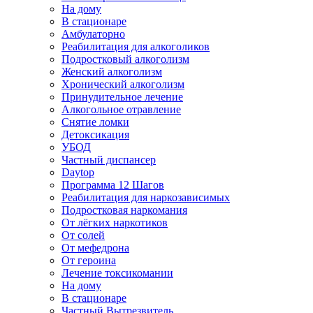
На дому
В стационаре
Амбулаторно
Реабилитация для алкоголиков
Подростковый алкоголизм
Женский алкоголизм
Хронический алкоголизм
Принудительное лечение
Алкогольное отравление
Снятие ломки
Детоксикация
УБОД
Частный диспансер
Daytop
Программа 12 Шагов
Реабилитация для наркозависимых
Подростковая наркомания
От лёгких наркотиков
От солей
От мефедрона
От героина
Лечение токсикомании
На дому
В стационаре
Частный Вытрезвитель