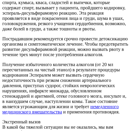
спирта, кумыса, кваса, сладостей и выпечки, которые
содержат спирт, вызывает у пациента, пройдшего кодировку,
эспераль-дисульфирамовую реакцию. Эта реакция
проявляется в виде покраснения лица и груди, шума в ушах,
головокружения, резкого учащения сердцебиения, возможно,
даже болей в груди, а также тошноты и рвоты.
Пострадавшим рекомендуется срочно провести детоксикацию
организма и симптоматическое лечение. Чтобы предотвратить
развитие дисульфирамовой реакции, можно вызвать рвоту в
течение трех минут после употребления алкоголя.
Получение избыточного количества алкоголя (от 20 мл
пересчитанных на чистый этанол) в результате процедуры
кодирования Эспералем может вызвать сердечную
недостаточность при резком снижении артериального
давления, приступах судорог, стойких неврологических
нарушениях, инфаркте миокарда, обусловленном
стенокардией и аритмией, отеке головного мозга, инсульте и,
в наихудшем случае, наступлении комы. Такое состояние
является угрожающим для жизни и требует
немедленного
медицинского вмешательства
и применения противоядия.
Экстренный вызов
В какой бы тяжелой ситуации вы не оказались, мы вам