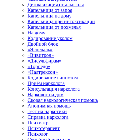
Детоксикация от алкоголя
Капельница от запоя
Капельница на дому
Капельница при интоксикации
Капельница от похмелья
На дому
Кодирование уколом
Двойной блок
«Эспераль»
«Вивитрол»
«Дисульфирам»
«Торпедо»
«Налтрексон»
Кодирование гипнозом
Приём нарколога
Консультация нарколога
Нарколог на дом
Скорая наркологическая помощь
Анонимная помощь
Тест на наркотики
Справка нарколога
Психиатр
Психотерапевт
Психолог
Семейный психолог