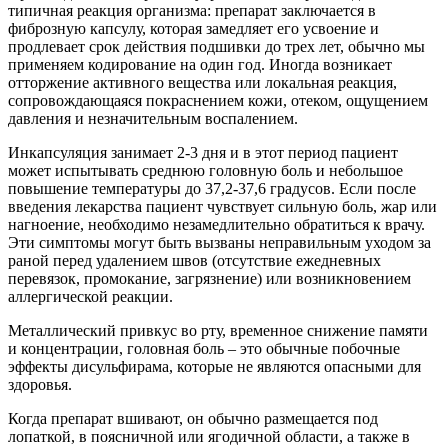
типичная реакция организма: препарат заключается в
фиброзную капсулу, которая замедляет его усвоение и
продлевает срок действия подшивки до трех лет, обычно мы
применяем кодирование на один год. Иногда возникает
отторжение активного вещества или локальная реакция,
сопровождающаяся покраснением кожи, отеком, ощущением
давления и незначительным воспалением.
Инкапсуляция занимает 2-3 дня и в этот период пациент
может испытывать среднюю головную боль и небольшое
повышение температуры до 37,2-37,6 градусов. Если после
введения лекарства пациент чувствует сильную боль, жар или
нагноение, необходимо незамедлительно обратиться к врачу.
Эти симптомы могут быть вызваны неправильным уходом за
раной перед удалением швов (отсутствие ежедневных
перевязок, промокание, загрязнение) или возникновением
аллергической реакции.
Металлический привкус во рту, временное снижение памяти
и концентрации, головная боль – это обычные побочные
эффекты дисульфирама, которые не являются опасными для
здоровья.
Когда препарат вшивают, он обычно размещается под
лопаткой, в поясничной или ягодичной области, а также в