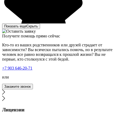
Показать еще
Скрыть
Получите помощь прямо сейчас
Кто-то из ваших родственников или друзей страдает от
зависимости? Вы всячески пытались помочь, но в результате
человек все равно возвращался к прошлой жизни? Вы не
первые, кто столкнулся с этой бедой.
Каждый мой запой переносился все тяжелее и тяжелее.
+7 903 646-20-71
Огромное спасибо вашей бригаде, приехали в течение
часа. Поставили капельницу и через несколько часов
или
мне стало лучше, порекомендовали провести процедуру
на следующий день, так как интоксикация была
Закажите звонок
большая. На следующий день мне позвонили и
уточнили мое состояние, подтвердили время выезда.
Бригада также приехала быстро. Снова была проведена
процедура детоксикации. После врач дал все
рекомендации: что есть, что пить, какие лекарства
Лицензии
принимать. Огромное спасибо , поставили на ноги.