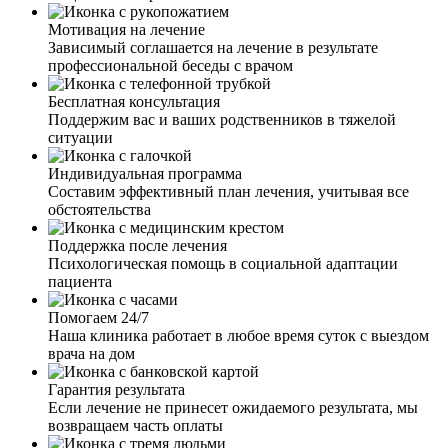
у мужа. Спиртное муж не употребляет уже около года.
Именно здесь специалисты нашли правильный подход к
Мотивация на лечение
супругу и смогли убедить его пройти лечение.
Зависимый соглашается на лечение в результате
Благодаря вам у нас такой отличный результат и знания,
профессиональной беседы с врачом
как нам, близким людям, вести себя в подобных
ситуациях. Спасибо вам огромное.
Бесплатная консультация
Поддержим вас и ваших родственников в тяжелой
ситуации
Индивидуальная программа
Составим эффективный план лечения, учитывая все
обстоятельства
Поддержка после лечения
Я привёз мать в вашу клинику больше года назад. От
Психологическая помощь в социальной адаптации
алкоголя у неё начались проблемы с сосудами, очень
пациента
сильно отекало все тело. Мать сразу направили на
детоксикацию. Для алкоголика со стажем около 10 лет
Помогаем 24/7
это очень важно, чтобы привели в чувство организм.
Наша клиника работает в любое время суток с выездом
После курса детоксикации, проводилась работа с
врача на дом
психологом, различные групповые занятия. Благодарен
вашим специалистам за проделанную работу. Все это
Гарантия результата
время могу наблюдать, как жизнь матери обретает
Если лечение не принесет ожидаемого результата, мы
новые возможности и трезвую жизнь. В ней будто
возвращаем часть оплаты
заново интерес к жизни проснулся.