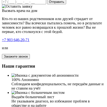
попробовать, и позвонили вам. В течение короткого
Отправить
времени приехали ваши специалисты, провели беседу с
сыном и предложили различные способы лечения. Сын
Вызвать врача на дом
решил не только отказаться от употребления дома, а
лечь в клинику. Приехав уже к вам, были взяты все
Кто-то из ваших родственников или друзей страдает от
анализы у сына и составлен индивидуальный план
зависимости? Вы всячески пытались помочь, но в результате
лечения. Сын вот уже полтора месяца не пьет и хочет
человек все равно возвращался к прошлой жизни? Вы не
возобновить свои тренировки в спорте.
первые, кто столкнулся с этой бедой.
+7 903 646-20-71
Хочу выразить огромную благодарность . Опытные
специалисты помогли мне решить проблему
или
алкогольной зависимости. Спасибо вам за комфортные
условия и профессиональную медицинскую помощь. За
Закажите звонок
то, что смогли донести до меня, что мне нужно лечение!
Наши гарантии
100% Анонимно
Соблюдаем конфиденциальность, не передаём данные и
не ставим на учёт
Выдаём больничный лист
Не указываем диагноз, во избежание проблем в
Я благодарна вашей клинике за лечение от алкоголизма
обществе и на работе