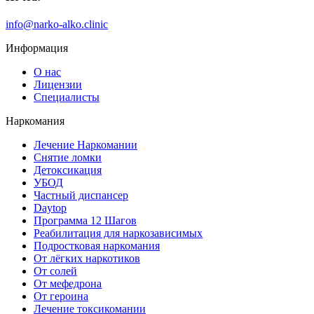
info@narko-alko.clinic
Информация
О нас
Лицензии
Специалисты
Наркомания
Лечение Наркомании
Снятие ломки
Детоксикация
УБОД
Частный диспансер
Daytop
Программа 12 Шагов
Реабилитация для наркозависимых
Подростковая наркомания
От лёгких наркотиков
От солей
От мефедрона
От героина
Лечение токсикомании