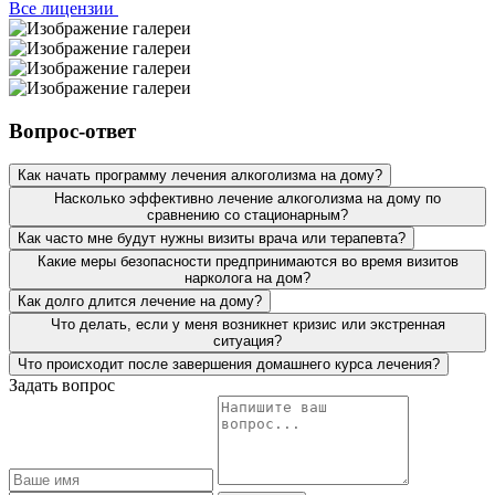
Все лицензии
Моя сестра лежала в вашей клинике пол года назад, с
алкогольной зависимостью. Наша семья до последнего
не верила, что что-то уже изменится, но, обратившись к
Вопрос-ответ
вам, у нас появилась надежда. Привезли её мы с
сильным алкогольным отравлением, специалисты сразу
Как начать программу лечения алкоголизма на дому?
провели комплекс мер, сделали детоксикацию и
Насколько эффективно лечение алкоголизма на дому по
назначили лечение. Сестре, да и нам, конечно же,
сравнению со стационарным?
понравился комплексный подход к проблеме. Сестра
Как часто мне будут нужны визиты врача или терапевта?
очень довольна условиями пребывания в стационаре.
Говорит, такое трепетное отношение видит первый раз,
Какие меры безопасности предпринимаются во время визитов
нарколога на дом?
хотя она у нас много где лежала. Вот уже пол года
прошло, а сестра ни разу не притронулась к алкоголю.
Как долго длится лечение на дому?
Мы вам очень благодарны за ваш труд.
Что делать, если у меня возникнет кризис или экстренная
ситуация?
Что происходит после завершения домашнего курса лечения?
Сложно писать весь тот кошмар, который нам с
Задать вопрос
супругом пришлось пережить. Наш сын стал плотно
употреблять алкоголь, забросил учебу, пропал интерес к
тренировкам. Усугубило ситуацию и расставание с
девушкой. Два месяца назад моя подруга посоветовала
обратиться к вам. Мы с мужем решили, что надо