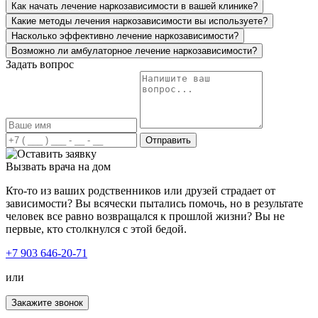
Как начать лечение наркозависимости в вашей клинике?
пожизненная поддержка! Ещё раз огромное вам
спасибо!
Какие методы лечения наркозависимости вы используете?
Насколько эффективно лечение наркозависимости?
Возможно ли амбулаторное лечение наркозависимости?
Задать вопрос
Лечение наркомании в вашей клинике стало огромным
прорывом для нас. Мой сын больше двух лет
употреблял курительные вещества и ни хотел
признавать свою проблему. Решившись отправить его к
Отправить
вам на лечение, сын получил всестороннюю помощь и
поддержку. Был подобран индивидуальный план
Вызвать врача на дом
лечения, учитывая все особенности моего сына.
Благодаря вашему профессионализму, сын трезвый и
Кто-то из ваших родственников или друзей страдает от
полон сил менять свою жизнь дальше.
зависимости? Вы всячески пытались помочь, но в результате
человек все равно возвращался к прошлой жизни? Вы не
первые, кто столкнулся с этой бедой.
+7 903 646-20-71
или
Наша семья столкнулась с неизлечимой болезнью –
наркоманией. Мой брат стал употреблять наркотики, его
Закажите звонок
состояние менялось с каждым днём, мы просто не могли